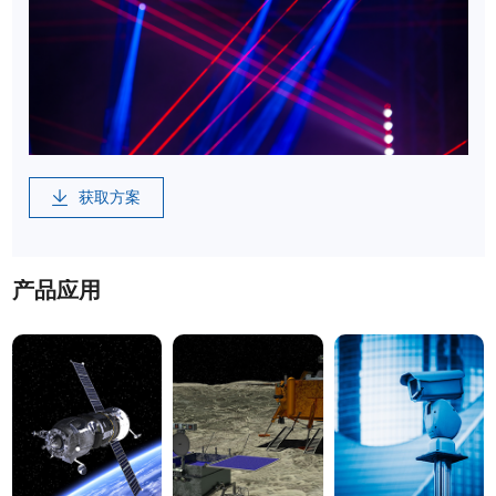
获取方案
产品应用