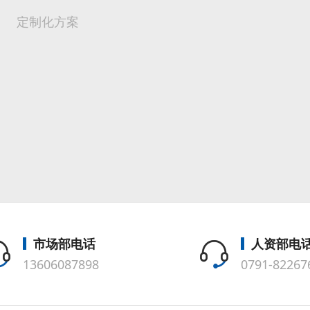
定制化方案
市场部电话
人资部电
13606087898
0791-82267